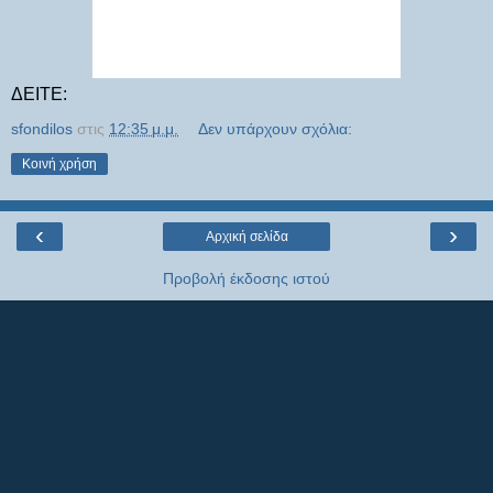
ΔΕΙΤΕ:
sfondilos
στις
12:35 μ.μ.
Δεν υπάρχουν σχόλια:
Κοινή χρήση
‹
›
Αρχική σελίδα
Προβολή έκδοσης ιστού