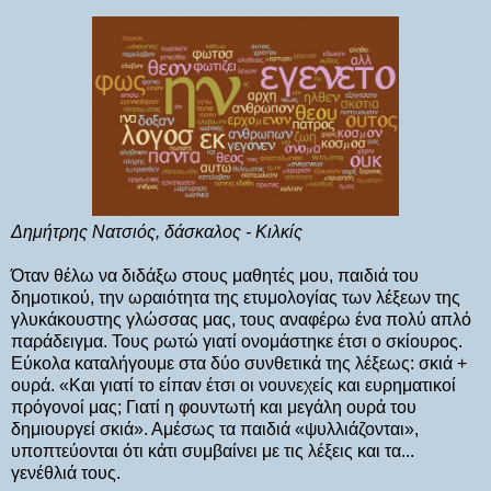
Δημήτρης Νατσιός, δάσκαλος - Κιλκίς
Όταν θέλω να διδάξω στους μαθητές μου, παιδιά του
δημοτικού, την ωραιότητα της ετυμολογίας των λέξεων της
γλυκάκουστης γλώσσας μας, τους αναφέρω ένα πολύ απλό
παράδειγμα. Τους ρωτώ γιατί ονομάστηκε έτσι ο σκίουρος.
Εύκολα καταλήγουμε στα δύο συνθετικά της λέξεως: σκιά +
ουρά. «Και γιατί το είπαν έτσι οι νουνεχείς και ευρηματικοί
πρόγονοί μας; Γιατί η φουντωτή και μεγάλη ουρά του
δημιουργεί σκιά». Αμέσως τα παιδιά «ψυλλιάζονται»,
υποπτεύονται ότι κάτι συμβαίνει με τις λέξεις και τα...
γενέθλιά τους.