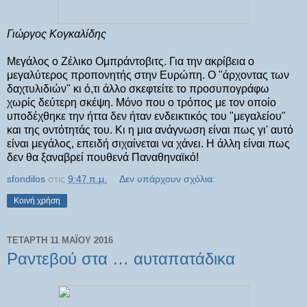
Γιώργος Κογκαλίδης
Μεγάλος ο Ζέλικο Ομπράντοβιτς. Για την ακρίβεια ο
μεγαλύτερος προπονητής στην Ευρώπη. Ο "άρχοντας των
δαχτυλιδιών" κι ό,τι άλλο σκεφτείτε το προσυπογράφω
χωρίς δεύτερη σκέψη. Μόνο που ο τρόπος με τον οποίο
υποδέχθηκε την ήττα δεν ήταν ενδεικτικός του "μεγαλείου"
και της οντότητάς του. Κι η μια ανάγνωση είναι πως γι' αυτό
είναι μεγάλος, επειδή σιχαίνεται να χάνει. Η άλλη είναι πως
δεν θα ξαναβρεί πουθενά Παναθηναϊκό!
sfondilos
στις
9:47 π.μ.
Δεν υπάρχουν σχόλια:
Κοινή χρήση
ΤΕΤΆΡΤΗ 11 ΜΑΪ́ΟΥ 2016
Ραντεβού στα … αυταπατάδικα