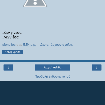
..δεν γίνεσαι..
..γεννιέσαι.
sfondilos
στις
5:54 μ.μ.
Δεν υπάρχουν σχόλια:
Κοινή χρήση
‹
›
Αρχική σελίδα
Προβολή έκδοσης ιστού